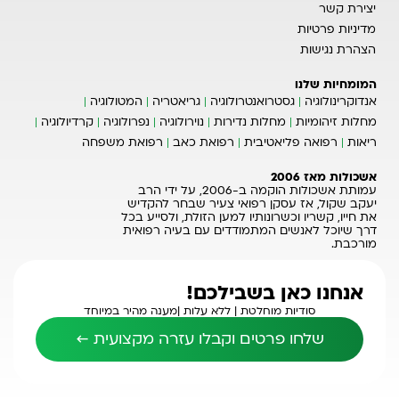
יצירת קשר
מדיניות פרטיות
הצהרת נגישות
המומחיות שלנו
אנדוקרינולוגיה
גסטרואנטרולוגיה
גריאטריה
המטולוגיה
מחלות זיהומיות
מחלות נדירות
נוירולוגיה
נפרולוגיה
קרדיולוגיה
ריאות
רפואה פליאטיבית
רפואת כאב
רפואת משפחה
אשכולות מאז 2006
עמותת אשכולות הוקמה ב-2006, על ידי הרב
יעקב שקול, אז עסקן רפואי צעיר שבחר להקדיש
את חייו, קשריו וכשרונותיו למען הזולת, ולסייע בכל
דרך שיוכל לאנשים המתמודדים עם בעיה רפואית
מורכבת.
אנחנו כאן בשבילכם!
סודיות מוחלטת |
ללא עלות |
מענה מהיר במיוחד
שלחו פרטים וקבלו עזרה מקצועית ←