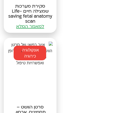
סקירת מערכות
שמצילה חיים Life-
saving fetal anatomy
scan
למאמר המלא
אונקולוגיה
,
כירוגיה
סרטן הוושט –
תסמינים, אבחון,