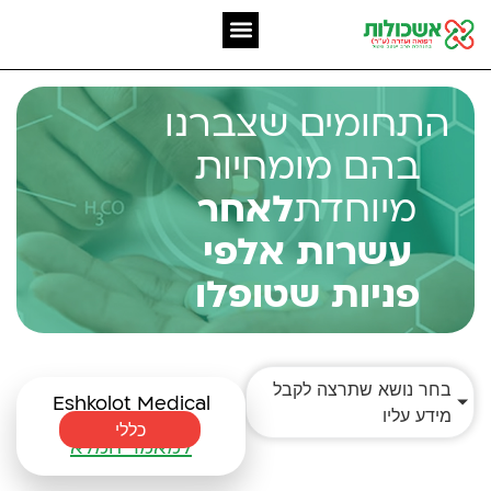
המומחיות שלנו
אשכולות מאז 2006
התחומים שצברנו
בהם מומחיות
מיוחדת
לאחר
עשרות אלפי
פניות שטופלו
בחר נושא שתרצה לקבל
Eshkolot Medical
מידע עליו
Assistance
כללי
למאמר המלא