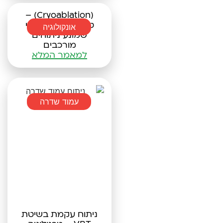
(Cryoablation) –
טיפול זעיר-פולשני
אונקולוגיה
שמונע ניתוחים
מורכבים
למאמר המלא
עמוד שדרה
ניתוח עקמת בשיטת