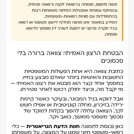
משה סימונס, מומחה ברפואת זיקנה ורפואה פנימית,
ובשיתוף עמותת אשכולות המלווה משפחות רבות
בהתמודדות עם סוגיות רפואיות-משפטיות.
המידע במאמר אינו מהווה תחליף לייעוץ משפטי או רפואי.
בכל מקרה פרטני יש לפנות לעורך דין מוסמך ולרופא
מומחה.
הבטחת הרצון האמיתי: צוואה ברורה בלי
סכסוכים
כתיבת צוואה היא אחת הפעולות המשפטיות
החשובות והאישיות ביותר שאדם מבצע בחייו.
במסמך אחד קצר הוא מבטא את רצונו האמיתי —
מי יקבל מה, וכיצד יחולק רכושו לאחר פטירתו.
אבל דווקא בגיל המבוגר, ובעיקר כאשר קיימת
ירידה בזיכרון, מחלה קוגניטיבית או אפילו חשש
לכך, הצוואה עלולה להפוך בקלות למוקד של
סכסוך משפטי ממושך, כואב ויקר.
כאן נכנסת לתמונה
חוות הדעת הגריאטרית
— כלי
רפואי-משפטי חיוני שמגן על המצווה, על משפחתו