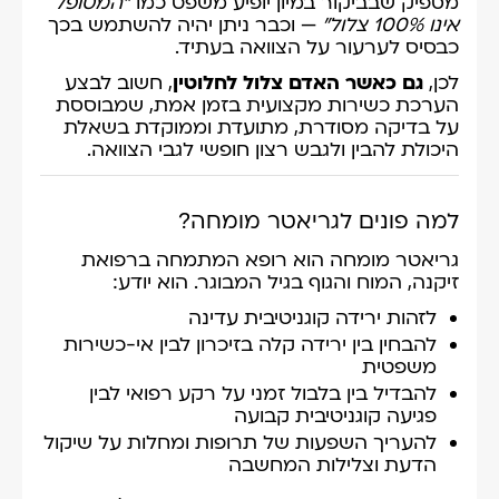
מספיק שבביקור במיון יופיע משפט כמו
“המטופל
אינו 100% צלול”
— וכבר ניתן יהיה להשתמש בכך
כבסיס לערעור על הצוואה בעתיד.
לכן,
גם כאשר האדם צלול לחלוטין
, חשוב לבצע
הערכת כשירות מקצועית בזמן אמת, שמבוססת
על בדיקה מסודרת, מתועדת וממוקדת בשאלת
היכולת להבין ולגבש רצון חופשי לגבי הצוואה.
למה פונים לגריאטר מומחה?
גריאטר מומחה הוא רופא המתמחה ברפואת
זיקנה, המוח והגוף בגיל המבוגר. הוא יודע:
לזהות ירידה קוגניטיבית עדינה
להבחין בין ירידה קלה בזיכרון לבין אי-כשירות
משפטית
להבדיל בין בלבול זמני על רקע רפואי לבין
פגיעה קוגניטיבית קבועה
להעריך השפעות של תרופות ומחלות על שיקול
הדעת וצלילות המחשבה