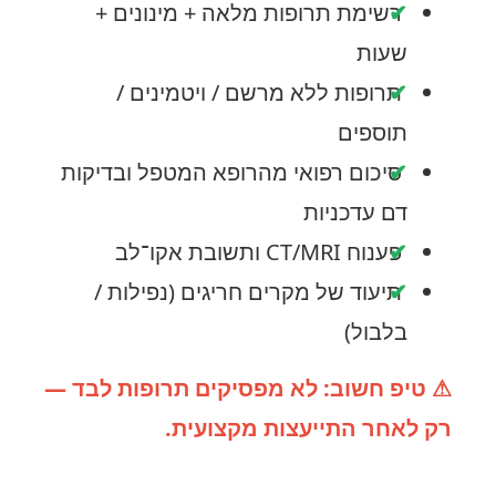
רשימת תרופות מלאה + מינונים +
שעות
תרופות ללא מרשם / ויטמינים /
תוספים
סיכום רפואי מהרופא המטפל ובדיקות
דם עדכניות
פענוח CT/MRI ותשובת אקו־לב
תיעוד של מקרים חריגים (נפילות /
בלבול)
⚠ טיפ חשוב: לא מפסיקים תרופות לבד —
רק לאחר התייעצות מקצועית.