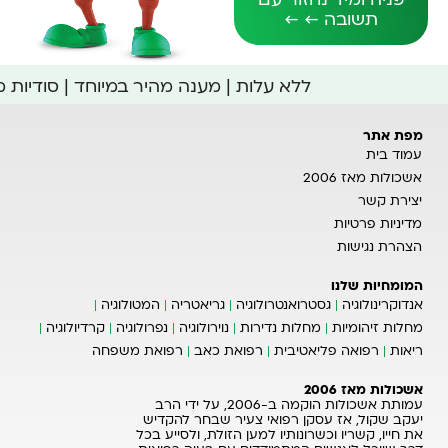
תשובה ← ←
ללא עלות | מענה מהיר במיוחד | סודיות
מפת אתר
עמוד בית
אשכולות מאז 2006
יצירת קשר
מדיניות פרטיות
הצהרת נגישות
המומחיות שלנו
אנדוקרינולוגיה
גסטרואנטרולוגיה
גריאטריה
המטולוגיה
מחלות זיהומיות
מחלות נדירות
נוירולוגיה
נפרולוגיה
קרדיולוגיה
ריאות
רפואה פליאטיבית
רפואת כאב
רפואת משפחה
אשכולות מאז 2006
עמותת אשכולות הוקמה ב-2006, על ידי הרב
יעקב שקול, אז עסקן רפואי צעיר שבחר להקדיש
את חייו, קשריו וכשרונותיו למען הזולת, ולסייע בכל