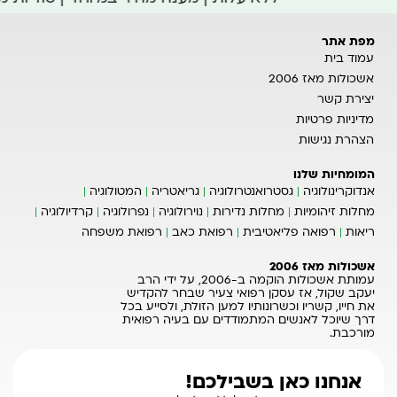
מפת אתר
עמוד בית
אשכולות מאז 2006
יצירת קשר
מדיניות פרטיות
הצהרת נגישות
המומחיות שלנו
אנדוקרינולוגיה
גסטרואנטרולוגיה
גריאטריה
המטולוגיה
מחלות זיהומיות
מחלות נדירות
נוירולוגיה
נפרולוגיה
קרדיולוגיה
ריאות
רפואה פליאטיבית
רפואת כאב
רפואת משפחה
אשכולות מאז 2006
עמותת אשכולות הוקמה ב-2006, על ידי הרב
יעקב שקול, אז עסקן רפואי צעיר שבחר להקדיש
את חייו, קשריו וכשרונותיו למען הזולת, ולסייע בכל
דרך שיוכל לאנשים המתמודדים עם בעיה רפואית
מורכבת.
אנחנו כאן בשבילכם!