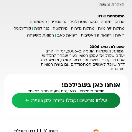
הצהרת נגישות
המומחיות שלנו
אנדוקרינולוגיה
גסטרואנטרולוגיה
גריאטריה
המטולוגיה
מחלות זיהומיות
מחלות נדירות
נוירולוגיה
נפרולוגיה
קרדיולוגיה
ריאות
רפואה פליאטיבית
רפואת כאב
רפואת משפחה
אשכולות מאז 2006
עמותת אשכולות הוקמה ב-2006, על ידי הרב
יעקב שקול, אז עסקן רפואי צעיר שבחר להקדיש
את חייו, קשריו וכשרונותיו למען הזולת, ולסייע בכל
דרך שיוכל לאנשים המתמודדים עם בעיה רפואית
מורכבת.
אנחנו כאן בשבילכם!
סודיות מוחלטת |
ללא עלות |
מענה מהיר במיוחד
שלחו פרטים וקבלו עזרה מקצועית ←
קופי UX | נתי קוגלר