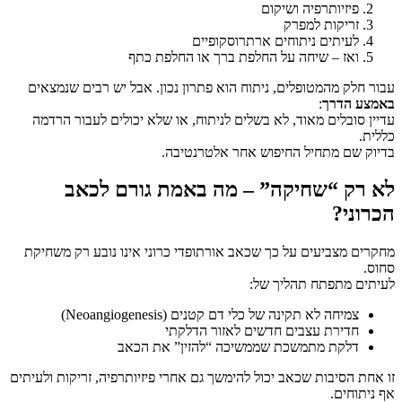
פיזיותרפיה ושיקום
זריקות למפרק
לעיתים ניתוחים ארתרוסקופיים
ואז – שיחה על החלפת ברך או החלפת כתף
עבור חלק מהמטופלים, ניתוח הוא פתרון נכון. אבל יש רבים שנמצאים
באמצע הדרך
:
עדיין סובלים מאוד, לא בשלים לניתוח, או שלא יכולים לעבור הרדמה
כללית.
בדיוק שם מתחיל החיפוש אחר אלטרנטיבה.
לא רק “שחיקה” – מה באמת גורם לכאב
הכרוני?
מחקרים מצביעים על כך שכאב אורתופדי כרוני אינו נובע רק משחיקת
סחוס.
לעיתים מתפתח תהליך של:
צמיחה לא תקינה של כלי דם קטנים (Neoangiogenesis)
חדירת עצבים חדשים לאזור הדלקתי
דלקת מתמשכת שממשיכה “להזין” את הכאב
זו אחת הסיבות שכאב יכול להימשך גם אחרי פיזיותרפיה, זריקות ולעיתים
אף ניתוחים.