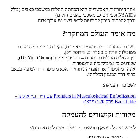
אחד היתרונות האפשריים הוא הפחתת התלות במשככי כאבים (כולל
NSAIDs ולעיתים גם משככי כאבים חזקים),
ובכך להפחית סיכון לתופעות לוואי בשימוש ארוך טווח.
מה אומר העולם המחקרי?
בשנים האחרונות מתפרסמים מאמרים, סקירות ודיונים מקצועיים
ממובילות התחום בארה״ב, אירופה ויפן.
בין הקולות הבולטים בתחום – ד״ר יוג׳י אוקונו (Dr. Yuji Okuno),
שמדגיש כי אמבוליזציה אורטופדית
אינה “מחליפה” אורתופדיה ניתוחית, אלא מוסיפה דרך לטיפול בכאב
כרוני דרך המנגנון הדלקתי.
לשמיעה והעמקה:
Frontiers in Musculoskeletal Embolization עם ד״ר יוג׳י אוקונו –
BackTable פרק 520 (וידאו)
מקורות וקישורים להעמקה
למי שרוצה להעמיק (רופאים, מטפלים, מטופלים סקרנים):