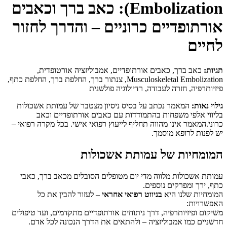
Embolization): כאב ברך וכאבים
אורתופדיים כרוניים – והדרך לחזור
לחיים
תגיות:
כאב ברך, כאבים אורתופדיים, אמבוליזציה אורטופדית,
Musculoskeletal Embolization, צנתור ברך, החלפת ברך, החלפת כתף,
פיזיותרפיה, חזרה לעבודה, רדיולוגיה פולשנית
גילוי נאות:
המאמר נכתב על בסיס ניסיון מצטבר של עמותת אשכולות
בליווי אלפי משפחות בהתמודדות עם כאבים אורתופדיים וכאב
כרוני.המאמר אינו מהווה תחליף לייעוץ רפואי אישי. בכל מקרה רפואי –
יש לפנות לרופא מוסמך.
המומחיות של עמותת אשכולות
עמותת אשכולות מלווה מדי יום מטופלים הסובלים מכאב ברך, כאבי
כתף, ירך ומפרקים נוספים.
המומחיות שלנו היא
בניווט רפואי אחראי
– לעזור להבין את כל
האפשרויות:
משיקום ופיזיותרפיה, דרך ניתוחים אורתופדיים מתקדמים, ועד טיפולים
חדשניים כמו אמבוליזציה – ולהתאים את הדרך הנכונה לכל אדם.