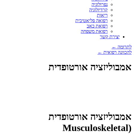
נפרולוגיה
קרדיולוגיה
ריאות
רפואה פליאטיבית
רפואת כאב
רפואת משפחה
יצירת קשר
לתרומה ←
להכוונה רפואית ←
אמבוליזציה אורטופדית
אמבוליזציה אורטופדית
(Musculoskeletal