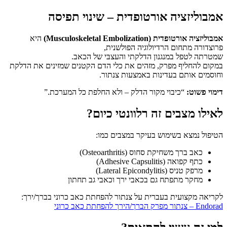
אמבוליזציה אורטופדית – שינוי תפיסה
אמבוליזציה אורטופדית (Musculoskeletal Embolization)
היא
פרוצדורה מתחום הרדיולוגיה הפולשנית,
שמטרתה לטפל במנגנון הדלקתי והעצבּי של הכאב.
במקום להחליף מפרק, מזהים את כלי הדם הקטנים שמזינים את הדלקת
וחוסמים אותם בעדינות באמצעות צנתור.
דימוי פשוט:
“כיבוי מקור הדלק – ולא החלפת כל המערכת.”
לאילו מצבים זה רלוונטי כיום?
הטיפול נמצא בשימוש בעיקר במצבים כמו:
כאב ברך משחיקת סחוס (Osteoarthritis)
כתף קפואה (Adhesive Capsulitis)
מרפק טניס (Lateral Epicondylitis)
מחקר מתפתח גם בכאבי ירך וכאבי גב תחתון
לקריאה מקצועית בעברית על צנתור להפחתת כאב כרוני בברך/ירך:
Endorad – צנתור מפרק הברך/הירך להפחתת כאב כרוני