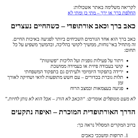
לקריאה משלימה באתר אשכולות:
החלפת ברך או ירך – מתי כן ומתי לא
כאב ברך וכאב אורתופדי – כשהחיים נעצרים
כאב ברך הוא אחד הגורמים השכיחים ביותר לפגיעה באיכות החיים.
זה מתחיל באי־נוחות, ממשיך לקושי בהליכה, ובהמשך משפיע על כל
תחום:
ויתור על פעילות גופנית ועל הליכות “פשוטות”
קושי בעבודה פיזית או בעמידה ממושכת
ירידה בתפקוד היומיומי ולעיתים גם בתפקוד המשפחתי
תלות גוברת בכדורים – עם חשש מתופעות לוואי ושחיקה לאורך
זמן
פגיעה בעצמאות ובמצב הרוח
לא מעט מטופלים אומרים: “הכאב לא הורג – אבל הוא לא נותן לחיות.”
הדרך האורתופדית המוכרת – ואיפה נתקעים
ברוב המקרים המסלול נראה כך:
תרופות ומשככי כאבים