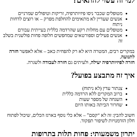
למי זה עשוי להתאים?
מטופלים שכבר ניסו פיזיותרפיה, זריקות וטיפולים שמרניים
אנשים שעדיין לא מתאימים להחלפת מפרק – או רוצים לדחות
ניתוח
מטופלים עם מחלות רקע שהרדמה כללית בעייתית עבורם
אנשים פעילים וספורטאים שמחפשים חלופה פחות פולשנית בשלב
זה
במקרים רבים, המטרה היא לא רק להפחית כאב – אלא לאפשר
חזרה
לתנועה
,
חזרה לפיזיותרפיה יעילה
, ולעיתים גם
חזרה לעבודה
ולשגרה.
איך זה מתבצע בפועל?
צנתור עדין (לא ניתוח)
ברוב המקרים ללא הרדמה כללית
השגחה של מספר שעות
שחרור הביתה באותו היום
חשוב להבין: זה לא “קסם” – אלא כלי נוסף בארגז הכלים, שיכול לפתוח
חלון הזדמנויות לשיפור תפקוד.
יתרון משמעותי: פחות תלות בתרופות