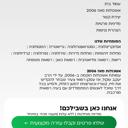
עמוד בית
אשכולות מאז 2006
יצירת קשר
מדיניות פרטיות
הצהרת נגישות
המומחיות שלנו
אנדוקרינולוגיה
גסטרואנטרולוגיה
גריאטריה
המטולוגיה
מחלות זיהומיות
מחלות נדירות
נוירולוגיה
נפרולוגיה
קרדיולוגיה
ריאות
רפואה פליאטיבית
רפואת כאב
רפואת משפחה
אשכולות מאז 2006
עמותת אשכולות הוקמה ב-2006, על ידי הרב
יעקב שקול, אז עסקן רפואי צעיר שבחר להקדיש
את חייו, קשריו וכשרונותיו למען הזולת, ולסייע בכל
דרך שיוכל לאנשים המתמודדים עם בעיה רפואית
מורכבת.
אנחנו כאן בשבילכם!
סודיות מוחלטת |
ללא עלות |
מענה מהיר במיוחד
שלחו פרטים וקבלו עזרה מקצועית ←