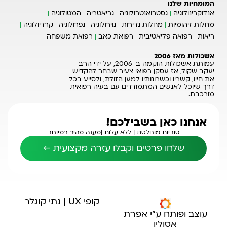
המומחיות שלנו
אנדוקרינולוגיה
גסטרואנטרולוגיה
גריאטריה
המטולוגיה
מחלות זיהומיות
מחלות נדירות
נוירולוגיה
נפרולוגיה
קרדיולוגיה
ריאות
רפואה פליאטיבית
רפואת כאב
רפואת משפחה
אשכולות מאז 2006
עמותת אשכולות הוקמה ב-2006, על ידי הרב
יעקב שקול, אז עסקן רפואי צעיר שבחר להקדיש
את חייו, קשריו וכשרונותיו למען הזולת, ולסייע בכל
דרך שיוכל לאנשים המתמודדים עם בעיה רפואית
מורכבת.
אנחנו כאן בשבילכם!
סודיות מוחלטת |
ללא עלות |
מענה מהיר במיוחד
שלחו פרטים וקבלו עזרה מקצועית ←
קופי UX | נתי קוגלר
עוצב ופותח ע"י אפרת
אסולין