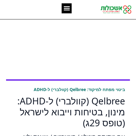
המומחיות שלנו
אשכולות מאז 2006
Qelbree ER 200mg
capsule קוולברי
קפסולות 200 מג
ביטוי מפתח למיקוד: Qelbree (קוולברי) ל-ADHD
Qelbree (קוולברי) ל-ADHD:
מינון, בטיחות וייבוא לישראל
(טופס 29ג)