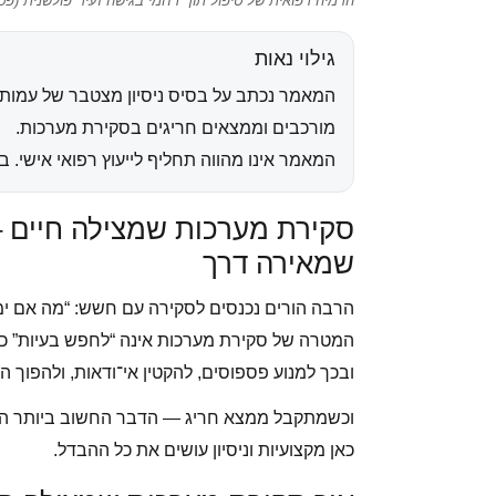
הדמיה רפואית של טיפול תוך־רחמי בגישה זעיר־פולשנית (פטו
גילוי נאות
המאמר נכתב על בסיס ניסיון מצטבר של עמותת
מורכבים וממצאים חריגים בסקירת מערכות.
המאמר אינו מהווה תחליף לייעוץ רפואי אישי. 
סקירת מערכות שמצילה חיים –
שמאירה דרך
הרבה הורים נכנסים לסקירה עם חשש: “מה אם ימצ
המטרה של סקירת מערכות אינה “לחפש בעיות” כד
ובכך למנוע פספוסים, להקטין אי־ודאות, ולהפוך ה
וכשמתקבל ממצא חריג — הדבר החשוב ביותר הוא
כאן מקצועיות וניסיון עושים את כל ההבדל.