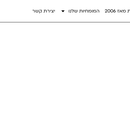
אז 2006
המומחיות שלנו
יצירת קשר
סקירת מערכות שמצילה חיים Life-
saving fetal