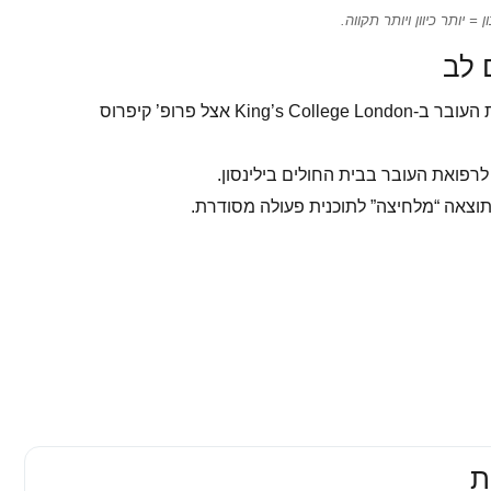
 יותר כיוון ויותר תקווה.
 לב
דוגמה לכך היא ד״ר אריה יפה, שהתמחה ברפואת העובר ב-King’s College London אצל פרופ’ קיפרוס
רפואת העובר בבית החולים בילינסון.
 תוצאה “מלחיצה” לתוכנית פעולה מסודרת.
ת