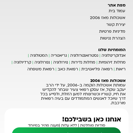
מפת אתר
עמוד בית
אשכולות מאז 2006
יצירת קשר
מדיניות פרטיות
הצהרת נגישות
המומחיות שלנו
אנדוקרינולוגיה
גסטרואנטרולוגיה
גריאטריה
המטולוגיה
מחלות זיהומיות
מחלות נדירות
נוירולוגיה
נפרולוגיה
קרדיולוגיה
ריאות
רפואה פליאטיבית
רפואת כאב
רפואת משפחה
אשכולות מאז 2006
עמותת אשכולות הוקמה ב-2006, על ידי הרב
יעקב שקול, אז עסקן רפואי צעיר שבחר להקדיש
את חייו, קשריו וכשרונותיו למען הזולת, ולסייע בכל
דרך שיוכל לאנשים המתמודדים עם בעיה רפואית
מורכבת.
אנחנו כאן בשבילכם!
סודיות מוחלטת |
ללא עלות |
מענה מהיר במיוחד