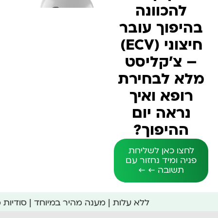
להכוונה
בהיפוך עובר
חיצוני (ECV)
– צ'קליסט
מלא לבחירת
רופא ואיך
נראה יום
ההיפוך?
לחצו כאן לשליחת
פניה ומיד נחזור עם
תשובה ← ←
ללא עלות | מענה מהיר במיוחד | סודיות