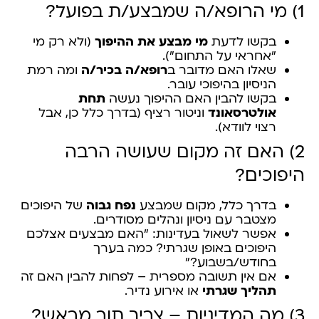
1) מי הרופא/ה שמבצע/ת בפועל?
בקשו לדעת
מי מבצע את ההיפוך
(ולא רק מי
"אחראי על התחום").
שאלו האם מדובר ב
רופא/ה בכיר/ה
ומה רמת
הניסיון בהיפוכי עובר.
בקשו להבין האם ההיפוך נעשה
תחת
אולטרסאונד
וניטור רציף (בדרך כלל כן, אבל
רצוי לוודא).
2) האם זה מקום שעושה הרבה
היפוכים?
בדרך כלל, מקום שמבצע
נפח גבוה
של היפוכים
מצטבר עם ניסיון ונהלים מסודרים.
אפשר לשאול בעדינות: "האם מבצעים אצלכם
היפוכים באופן שגרתי? כמה בערך
בחודש/בשבוע?"
אם אין תשובה מספרית – לפחות להבין האם זה
תהליך שגרתי
או אירוע נדיר.
3) מה המדיניות – צריך תור מראש?