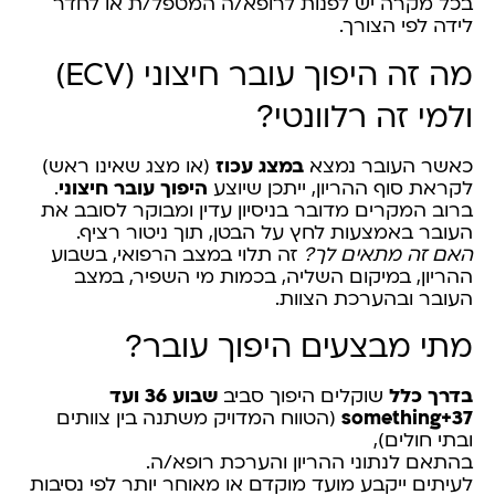
בכל מקרה יש לפנות לרופא/ה המטפל/ת או לחדר
לידה לפי הצורך.
מה זה היפוך עובר חיצוני (ECV)
ולמי זה רלוונטי?
כאשר העובר נמצא
במצג עכוז
(או מצג שאינו ראש)
לקראת סוף ההריון, ייתכן שיוצע
היפוך עובר חיצוני
.
ברוב המקרים מדובר בניסיון עדין ומבוקר לסובב את
העובר באמצעות לחץ על הבטן, תוך ניטור רציף.
האם זה מתאים לך?
זה תלוי במצב הרפואי, בשבוע
ההריון, במיקום השליה, בכמות מי השפיר, במצב
העובר ובהערכת הצוות.
מתי מבצעים היפוך עובר?
בדרך כלל
שוקלים היפוך סביב
שבוע 36 ועד
37+something
(הטווח המדויק משתנה בין צוותים
ובתי חולים),
בהתאם לנתוני ההריון והערכת רופא/ה.
לעיתים ייקבע מועד מוקדם או מאוחר יותר לפי נסיבות