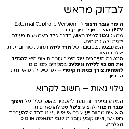
לבדוק מראש
היפוך עובר חיצוני
(External Cephalic Version –
ECV
) הוא ניסיון להפוך עובר
ממצג
עכוז
למצג
ראש
, בדרך כלל באמצעות פעולה
ידנית ולא ניתוחית,
המתבצעת בסביבה של
חדר לידה
תחת ניטור ובדיקת
אולטרסאונד.
המטרה העיקרית של היפוך עובר חיצוני היא
להגדיל
את הסיכוי ללידה וגינלית
ובמקרים מסוימים
להפחית צורך בניתוח קיסרי
– לפי שיקול רפואי ונתוני
ההריון.
גילוי נאות – חשוב לקרוא
המידע בעמוד זה נועד להסביר באופן כללי על
היפוך
עובר חיצוני
ולהציע
צ'קליסט
להתארגנות.
הוא אינו מהווה ייעוץ רפואי אישי, אינו תחליף להערכת
רופא/ה, ואינו קובע עובדות לגבי התאמה או סיכויי
הצלחה.