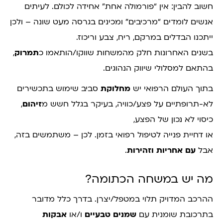
חשוב להבין: אין “פורמולה אחת” אחידה לכולם. לעיתים
אנשים לומדים “מרכיבים” ומכינים בגרסה מעט שונה – ולכן
ייתכנו הבדלים במרקם, ריח, צבע וריכוז.
בשנים האחרונות חלק מהמשחות שווקו/הותאמו כ
תמרוק
,
בהתאם למסלולי שיווק הנהוגים.
בתוך העולם הרפואי יש
מחלוקת
סביב שימוש בתכשירים
לא-תרופתיים על פצע/כוויה, בעיקר בגלל חשש מ
זיהום
,
כיסוי לא נכון של הפצע,
או דחיית פנייה לטיפול רפואי בזמן. לכן – משתמשים בזה,
אבל
עם אחריות וזהירות
.
מה יש במשחה הכתומה?
ההרכב המדויק תלוי במטפל/יצרן. בדרך כלל מדובר
בתרכובת שומנית עם
שמנים טבעיים
ו/או
אבקות