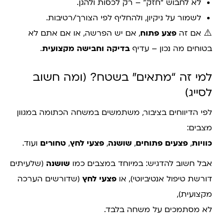
לא לחבוש “חזק” – רק לכסות ולהגן.
לשמור על ניקיון, ולהחליף לפי הצורך/רטיבות.
⚠️ אם זה
פצע פתוח
, אם יש הפרשה, או אם אתם לא
בטוחים מה נכון – עדיף
בדיקה וחבישה מקצועית
.
למי זה “מתאים” בשטח? (ומה חשוב
לסייג)
לפי הדיווחים בציבור, משתמשים במשחה הכתומה במגוון
מצבים:
כוויות
,
פצעים פתוחים
,
שושנה
,
פצעי לחץ
,
טחורים
ועוד.
אבל חשוב להדגיש: במיוחד במצבים כמו
שושנה
(שלעיתים
דורשת טיפול אנטיביוטי), או
פצעי לחץ
(שדורשים הערכה
מקצועית),
לא מסתמכים על משחה בלבד.