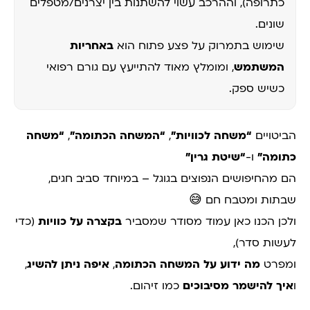
כתרופה), וההרכב עשוי להשתנות בין יצרנים/מטפלים
שונים.
שימוש בתמרוק על פצע פתוח הוא
באחריות
המשתמש
, ומומלץ מאוד להתייעץ עם גורם רפואי
כשיש ספק.
הביטויים
“משחה לכוויות”
,
“המשחה הכתומה”
,
“משחה
כתומה”
ו-
“שיטת גרין”
הם מהחיפושים הנפוצים בגוגל – במיוחד סביב חגים,
שבתות ומטבח חם 😅
ולכן הכנו כאן עמוד מסודר שמסביר
בקצרה על כוויות
(כדי
לעשות סדר),
ומפרט
מה ידוע על המשחה הכתומה
,
איפה ניתן להשיג
,
ו
איך להישמר מסיבוכים
כמו זיהום.