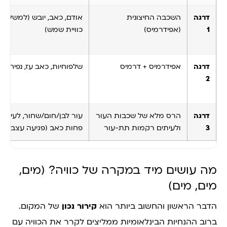
דרגה
השכבה החיצונית
אודם, כאב, יובש (למשל
1
(אפידרמיס)
כוויית שמש)
דרגה
אפידרמיס + דרמיס
שלפוחיות, כאב עז, נפיחות
2
דרגה
הרס מלא של שכבות העור
עור לבן/חום/שחור, לעיתים
3
ולעיתים רקמות תת-עור
פחות כאב (פגיעה עצבית)
מה עושים מיד במקרה של כוויה? (מים,
מים, מים)
הדבר הראשון והחשוב ביותר הוא
קירור נכון
של המקום.
ברוב ההנחיות הבינלאומיות ממליצים לקרר את הכוויה עם