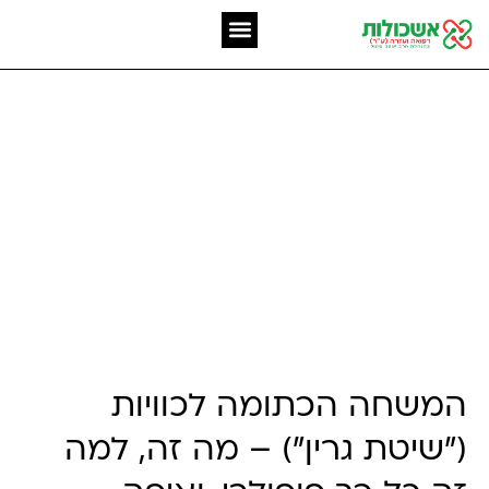
המומחיות שלנו
אשכולות מאז 2006
המשחה הכתומה לכוויות:
למה כולם מדברים על
שיטת גרין ואיך משתמשים
נכון?
המשחה הכתומה לכוויות
("שיטת גרין") – מה זה, למה