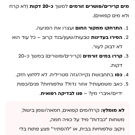
מים קרירים/פושרים זורמים
למשך
כ-20 דקות
(לא קרח
ולא מים קפואים).
התרחקו ממקור החום
ועצרו את הפגיעה.
הסירו בעדינות
טבעות/שעון/בגד קרוב – כל עוד הוא
לא דבוק לעור.
קררו במים זורמים
(קרירים/פושרים) במשך כ-20
דקות.
כסו
בתחבושת נקייה/גזה סטרילית. לא ללחוץ חזק.
כאב משמעותי? אזור גדול? שלפוחיות? פנים/כפות
ידיים/איברי מין? –
פנו לבדיקה רפואית
.
לא מומלץ:
קרח/מים קפואים, חמאה/שמן בישול,
משחות “כבדות” מיד על כוויה חמה,
ניקוב שלפוחיות בבית, או “להסתיר” פצע פתוח בלי