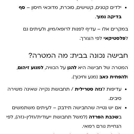
ילדים קטנים, קשישים, סוכרת, מדוכאי חיסון –
סף
בדיקה נמוך
.
במקרים אלו – עדיף לפנות לרופא/מיון, ולעיתים גם
ל
פלסטיקאי
לפי הצורך.
חבישה נכונה בבית: מה המטרה?
המטרה של חבישה היא
להגן
על הכוויה,
למנוע זיהום
,
ו
להפחית כאב
(מגע וחיכוך).
עדיפות ל
גזה סטרילית
/ תחבושת נקייה שאינה משירה
סיבים.
אם יש נטייה שהחבישה תידבק – לעיתים משתמשים
ב
שכבת הפרדה
(למשל תחבושת ייעודית/וזלין-גזה), לפי
הנחיית גורם רפואי.