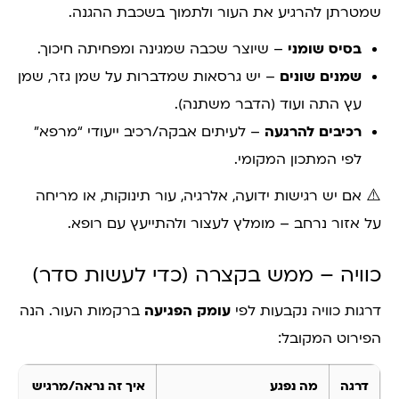
שמטרתן להרגיע את העור ולתמוך בשכבת ההגנה.
בסיס שומני
– שיוצר שכבה שמגינה ומפחיתה חיכוך.
שמנים שונים
– יש גרסאות שמדברות על שמן גזר, שמן
עץ התה ועוד (הדבר משתנה).
רכיבים להרגעה
– לעיתים אבקה/רכיב ייעודי “מרפא”
לפי המתכון המקומי.
⚠️ אם יש רגישות ידועה, אלרגיה, עור תינוקות, או מריחה
על אזור נרחב – מומלץ לעצור ולהתייעץ עם רופא.
כוויה – ממש בקצרה (כדי לעשות סדר)
דרגות כוויה נקבעות לפי
עומק הפגיעה
ברקמות העור. הנה
הפירוט המקובל:
דרגה
מה נפגע
איך זה נראה/מרגיש