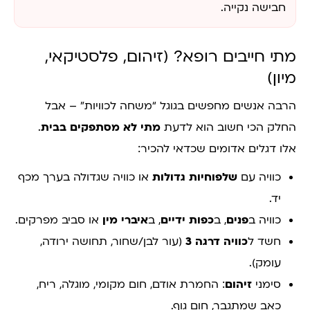
חבישה נקייה.
מתי חייבים רופא? (זיהום, פלסטיקאי,
מיון)
הרבה אנשים מחפשים בגוגל “משחה לכוויות” – אבל
החלק הכי חשוב הוא לדעת
מתי לא מסתפקים בבית
.
אלו דגלים אדומים שכדאי להכיר:
כוויה עם
שלפוחיות גדולות
או כוויה שגדולה בערך מכף
יד.
כוויה ב
פנים
, ב
כפות ידיים
, ב
איברי מין
או סביב מפרקים.
חשד ל
כוויה דרגה 3
(עור לבן/שחור, תחושה ירודה,
עומק).
סימני
זיהום
: החמרת אודם, חום מקומי, מוגלה, ריח,
כאב שמתגבר, חום גוף.