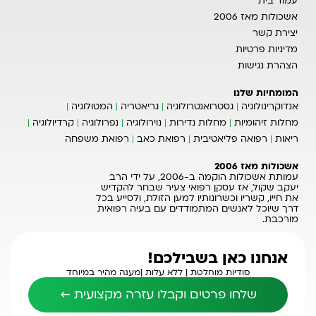
עמוד בית
אשכולות מאז 2006
יצירת קשר
מדיניות פרטיות
הצהרת נגישות
המומחיות שלנו
אנדוקרינולוגיה
גסטרואנטרולוגיה
גריאטריה
המטולוגיה
מחלות זיהומיות
מחלות נדירות
נוירולוגיה
נפרולוגיה
קרדיולוגיה
ריאות
רפואה פליאטיבית
רפואת כאב
רפואת משפחה
אשכולות מאז 2006
עמותת אשכולות הוקמה ב-2006, על ידי הרב
יעקב שקול, אז עסקן רפואי צעיר שבחר להקדיש
את חייו, קשריו וכשרונותיו למען הזולת, ולסייע בכל
דרך שיוכל לאנשים המתמודדים עם בעיה רפואית
מורכבת.
אנחנו כאן בשבילכם!
סודיות מוחלטת |
ללא עלות |
מענה מהיר במיוחד
שלחו פרטים וקבלו עזרה מקצועית ←