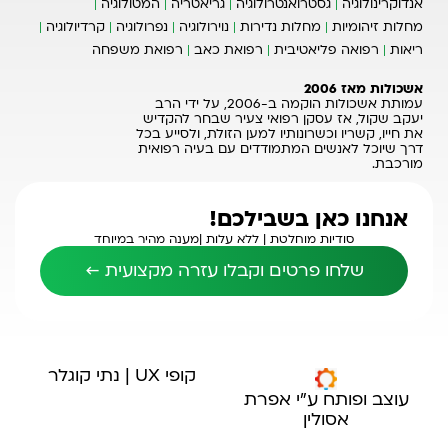
אנדוקרינולוגיה
גסטרואנטרולוגיה
גריאטריה
המטולוגיה
מחלות זיהומיות
מחלות נדירות
נוירולוגיה
נפרולוגיה
קרדיולוגיה
ריאות
רפואה פליאטיבית
רפואת כאב
רפואת משפחה
אשכולות מאז 2006
עמותת אשכולות הוקמה ב-2006, על ידי הרב
יעקב שקול, אז עסקן רפואי צעיר שבחר להקדיש
את חייו, קשריו וכשרונותיו למען הזולת, ולסייע בכל
דרך שיוכל לאנשים המתמודדים עם בעיה רפואית
מורכבת.
אנחנו כאן בשבילכם!
סודיות מוחלטת |
ללא עלות |
מענה מהיר במיוחד
שלחו פרטים וקבלו עזרה מקצועית ←
קופי UX | נתי קוגלר
עוצב ופותח ע"י אפרת
אסולין