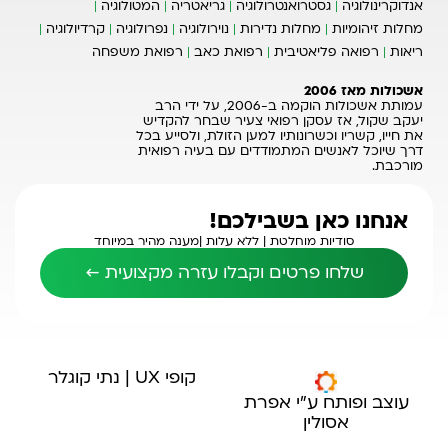
אנדוקרינולוגיה
גסטרואנטרולוגיה
גריאטריה
המטולוגיה
מחלות זיהומיות
מחלות נדירות
נוירולוגיה
נפרולוגיה
קרדיולוגיה
ריאות
רפואה פליאטיבית
רפואת כאב
רפואת משפחה
אשכולות מאז 2006
עמותת אשכולות הוקמה ב-2006, על ידי הרב
יעקב שקול, אז עסקן רפואי צעיר שבחר להקדיש
את חייו, קשריו וכשרונותיו למען הזולת, ולסייע בכל
דרך שיוכל לאנשים המתמודדים עם בעיה רפואית
מורכבת.
אנחנו כאן בשבילכם!
סודיות מוחלטת |
ללא עלות |
מענה מהיר במיוחד
שלחו פרטים וקבלו עזרה מקצועית ←
קופי UX | נתי קוגלר
עוצב ופותח ע"י אפרת
אסולין