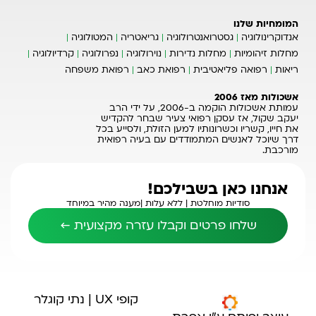
המומחיות שלנו
אנדוקרינולוגיה
גסטרואנטרולוגיה
גריאטריה
המטולוגיה
מחלות זיהומיות
מחלות נדירות
נוירולוגיה
נפרולוגיה
קרדיולוגיה
ריאות
רפואה פליאטיבית
רפואת כאב
רפואת משפחה
אשכולות מאז 2006
עמותת אשכולות הוקמה ב-2006, על ידי הרב
יעקב שקול, אז עסקן רפואי צעיר שבחר להקדיש
את חייו, קשריו וכשרונותיו למען הזולת, ולסייע בכל
דרך שיוכל לאנשים המתמודדים עם בעיה רפואית
מורכבת.
אנחנו כאן בשבילכם!
סודיות מוחלטת |
ללא עלות |
מענה מהיר במיוחד
שלחו פרטים וקבלו עזרה מקצועית ←
קופי UX | נתי קוגלר