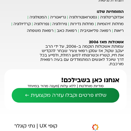
הצהרת נגישות
המומחיות שלנו
אנדוקרינולוגיה
גסטרואנטרולוגיה
גריאטריה
המטולוגיה
מחלות זיהומיות
מחלות נדירות
נוירולוגיה
נפרולוגיה
קרדיולוגיה
ריאות
רפואה פליאטיבית
רפואת כאב
רפואת משפחה
אשכולות מאז 2006
עמותת אשכולות הוקמה ב-2006, על ידי הרב
יעקב שקול, אז עסקן רפואי צעיר שבחר להקדיש
את חייו, קשריו וכשרונותיו למען הזולת, ולסייע בכל
דרך שיוכל לאנשים המתמודדים עם בעיה רפואית
מורכבת.
אנחנו כאן בשבילכם!
סודיות מוחלטת |
ללא עלות |
מענה מהיר במיוחד
שלחו פרטים וקבלו עזרה מקצועית ←
קופי UX | נתי קוגלר