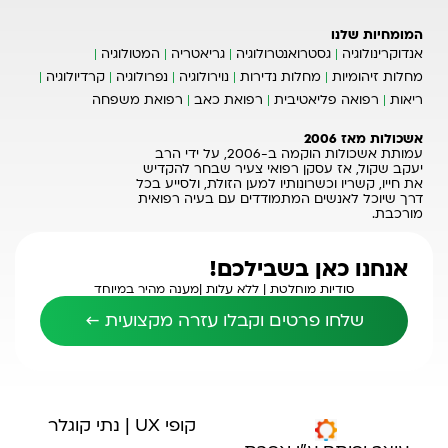
המומחיות שלנו
אנדוקרינולוגיה
גסטרואנטרולוגיה
גריאטריה
המטולוגיה
מחלות זיהומיות
מחלות נדירות
נוירולוגיה
נפרולוגיה
קרדיולוגיה
ריאות
רפואה פליאטיבית
רפואת כאב
רפואת משפחה
אשכולות מאז 2006
עמותת אשכולות הוקמה ב-2006, על ידי הרב
יעקב שקול, אז עסקן רפואי צעיר שבחר להקדיש
את חייו, קשריו וכשרונותיו למען הזולת, ולסייע בכל
דרך שיוכל לאנשים המתמודדים עם בעיה רפואית
מורכבת.
אנחנו כאן בשבילכם!
סודיות מוחלטת |
ללא עלות |
מענה מהיר במיוחד
שלחו פרטים וקבלו עזרה מקצועית ←
קופי UX | נתי קוגלר