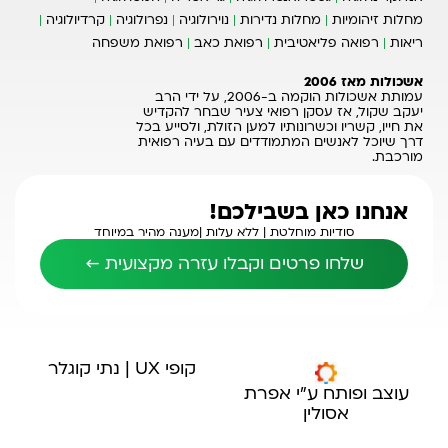
מחלות זיהומיות
מחלות נדירות
נוירולוגיה
נפרולוגיה
קרדיולוגיה
ריאות
רפואה פליאטיבית
רפואת כאב
רפואת משפחה
אשכולות מאז 2006
עמותת אשכולות הוקמה ב-2006, על ידי הרב
יעקב שקול, אז עסקן רפואי צעיר שבחר להקדיש
את חייו, קשריו וכשרונותיו למען הזולת, ולסייע בכל
דרך שיוכל לאנשים המתמודדים עם בעיה רפואית
מורכבת.
אנחנו כאן בשבילכם!
סודיות מוחלטת |
ללא עלות |
מענה מהיר במיוחד
שלחו פרטים וקבלו עזרה מקצועית ←
קופי UX | נתי קוגלר
עוצב ופותח ע"י אפרת
אסולין