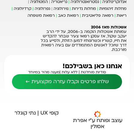
אנדוקרינולוגיה
גסטרואנטרולוגיה
גריאטריה
המטולוגיה
מחלות זיהומיות
מחלות נדירות
נוירולוגיה
נפרולוגיה
קרדיולוגיה
ריאות
רפואה פליאטיבית
רפואת כאב
רפואת משפחה
אשכולות מאז 2006
עמותת אשכולות הוקמה ב-2006, על ידי הרב
יעקב שקול, אז עסקן רפואי צעיר שבחר להקדיש
את חייו, קשריו וכשרונותיו למען הזולת, ולסייע בכל
דרך שיוכל לאנשים המתמודדים עם בעיה רפואית
מורכבת.
אנחנו כאן בשבילכם!
סודיות מוחלטת |
ללא עלות |
מענה מהיר במיוחד
שלחו פרטים וקבלו עזרה מקצועית ←
קופי UX | נתי קוגלר
עוצב ופותח ע"י אפרת
אסולין