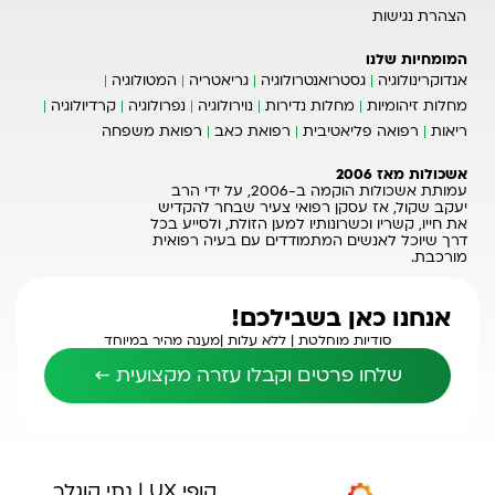
הצהרת נגישות
המומחיות שלנו
אנדוקרינולוגיה
גסטרואנטרולוגיה
גריאטריה
המטולוגיה
מחלות זיהומיות
מחלות נדירות
נוירולוגיה
נפרולוגיה
קרדיולוגיה
ריאות
רפואה פליאטיבית
רפואת כאב
רפואת משפחה
אשכולות מאז 2006
עמותת אשכולות הוקמה ב-2006, על ידי הרב
יעקב שקול, אז עסקן רפואי צעיר שבחר להקדיש
את חייו, קשריו וכשרונותיו למען הזולת, ולסייע בכל
דרך שיוכל לאנשים המתמודדים עם בעיה רפואית
מורכבת.
אנחנו כאן בשבילכם!
סודיות מוחלטת |
ללא עלות |
מענה מהיר במיוחד
שלחו פרטים וקבלו עזרה מקצועית ←
קופי UX | נתי קוגלר