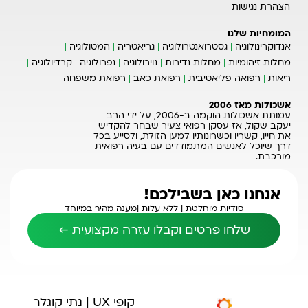
הצהרת נגישות
המומחיות שלנו
אנדוקרינולוגיה
גסטרואנטרולוגיה
גריאטריה
המטולוגיה
מחלות זיהומיות
מחלות נדירות
נוירולוגיה
נפרולוגיה
קרדיולוגיה
ריאות
רפואה פליאטיבית
רפואת כאב
רפואת משפחה
אשכולות מאז 2006
עמותת אשכולות הוקמה ב-2006, על ידי הרב
יעקב שקול, אז עסקן רפואי צעיר שבחר להקדיש
את חייו, קשריו וכשרונותיו למען הזולת, ולסייע בכל
דרך שיוכל לאנשים המתמודדים עם בעיה רפואית
מורכבת.
אנחנו כאן בשבילכם!
סודיות מוחלטת |
ללא עלות |
מענה מהיר במיוחד
שלחו פרטים וקבלו עזרה מקצועית ←
קופי UX | נתי קוגלר