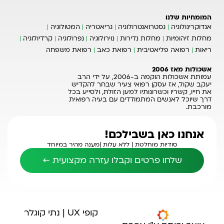
המומחיות שלנו
אנדוקרינולוגיה
גסטרואנטרולוגיה
גריאטריה
המטולוגיה
מחלות זיהומיות
מחלות נדירות
נוירולוגיה
נפרולוגיה
קרדיולוגיה
ריאות
רפואה פליאטיבית
רפואת כאב
רפואת משפחה
אשכולות מאז 2006
עמותת אשכולות הוקמה ב-2006, על ידי הרב
יעקב שקול, אז עסקן רפואי צעיר שבחר להקדיש
את חייו, קשריו וכשרונותיו למען הזולת, ולסייע בכל
דרך שיוכל לאנשים המתמודדים עם בעיה רפואית
מורכבת.
אנחנו כאן בשבילכם!
סודיות מוחלטת |
ללא עלות |
מענה מהיר במיוחד
שלחו פרטים וקבלו עזרה מקצועית ←
קופי UX | נתי קוגלר