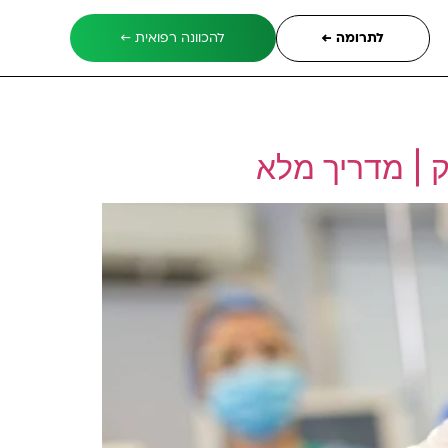
לתרומה ←
להכוונה רפואית ←