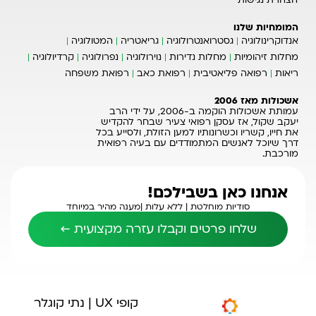
הצהרת נגישות
המומחיות שלנו
אנדוקרינולוגיה
גסטרואנטרולוגיה
גריאטריה
המטולוגיה
מחלות זיהומיות
מחלות נדירות
נוירולוגיה
נפרולוגיה
קרדיולוגיה
ריאות
רפואה פליאטיבית
רפואת כאב
רפואת משפחה
אשכולות מאז 2006
עמותת אשכולות הוקמה ב-2006, על ידי הרב
יעקב שקול, אז עסקן רפואי צעיר שבחר להקדיש
את חייו, קשריו וכשרונותיו למען הזולת, ולסייע בכל
דרך שיוכל לאנשים המתמודדים עם בעיה רפואית
מורכבת.
אנחנו כאן בשבילכם!
סודיות מוחלטת |
ללא עלות |
מענה מהיר במיוחד
שלחו פרטים וקבלו עזרה מקצועית ←
קופי UX | נתי קוגלר