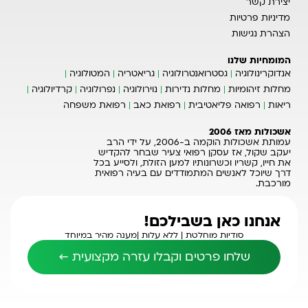
יצירת קשר
מדיניות פרטיות
הצהרת נגישות
המומחיות שלנו
אנדוקרינולוגיה
גסטרואנטרולוגיה
גריאטריה
המטולוגיה
מחלות זיהומיות
מחלות נדירות
נוירולוגיה
נפרולוגיה
קרדיולוגיה
ריאות
רפואה פליאטיבית
רפואת כאב
רפואת משפחה
אשכולות מאז 2006
עמותת אשכולות הוקמה ב-2006, על ידי הרב
יעקב שקול, אז עסקן רפואי צעיר שבחר להקדיש
את חייו, קשריו וכשרונותיו למען הזולת, ולסייע בכל
דרך שיוכל לאנשים המתמודדים עם בעיה רפואית
מורכבת.
אנחנו כאן בשבילכם!
סודיות מוחלטת |
ללא עלות |
מענה מהיר במיוחד
שלחו פרטים וקבלו עזרה מקצועית ←