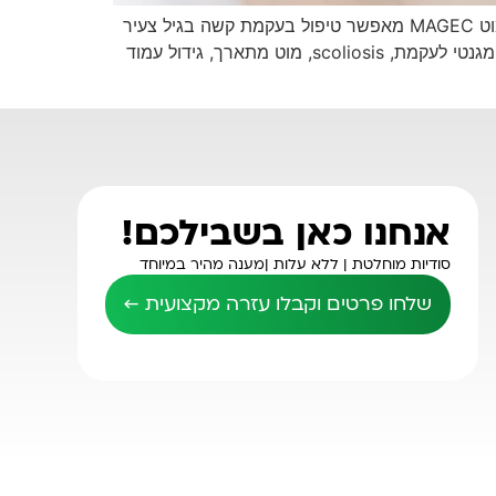
עקמת בגיל צעיר? שיטת MAGEC שומרת על הגדילה ומפחיתה ניתוחים חוזרים Meta Description: חדש בישראל: מוט MAGEC מאפשר טיפול בעקמת קשה בגיל צעיר
בלי לעצור את הגדילה. מדריך חובה להורים. תגיות SEO: עקמת ילדים, עקמת בגיל צעיר, סקוליוזיס, ניתוח MAGEC, מוט מגנטי לעקמת, scoliosis, מוט מתארך, גידול עמוד
אנחנו כאן בשבילכם!
סודיות מוחלטת |
ללא עלות |
מענה מהיר במיוחד
שלחו פרטים וקבלו עזרה מקצועית ←