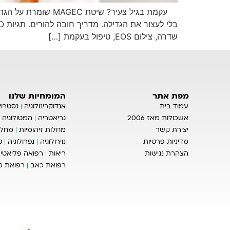
שדרה, צילום EOS, טיפול בעקמת […]
מפת אתר
המומחיות שלנו
עמוד בית
אנדוקרינולוגיה
גסטרוא
אשכולות מאז 2006
גריאטריה
המטולוגיה
יצירת קשר
מחלות זיהומיות
מחלו
מדיניות פרטיות
נוירולוגיה
נפרולוגיה
ק
הצהרת נגישות
ריאות
רפואה פליאטיב
רפואת כאב
רפואת 