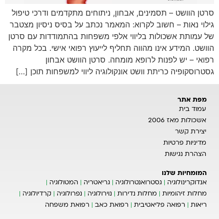
סרטן הוושט – תסמינים, אבחון, ניתוחים מתקדמים ודרכי טיפול
גילוי נאות – חשוב לקרוא: המאמר נכתב על בסיס ניסיון מצטבר
של עמותת אשכולות בליווי אלפי משפחות בהתמודדות עם סרטן
הוושט. המידע אינו מהווה תחליף לייעוץ רפואי אישי. בכל מקרה
רפואי – יש לפנות לרופא מומחה. סרטן הוושט אבחון
גסטרוסקופיה כריתת וושט אונקולוגיה ליווי למשפחות תוכן […]
מפת אתר
עמוד בית
אשכולות מאז 2006
יצירת קשר
מדיניות פרטיות
הצהרת נגישות
המומחיות שלנו
אנדוקרינולוגיה
גסטרואנטרולוגיה
גריאטריה
המטולוגיה
מחלות זיהומיות
מחלות נדירות
נוירולוגיה
נפרולוגיה
קרדיולוגיה
ריאות
רפואה פליאטיבית
רפואת כאב
רפואת משפחה