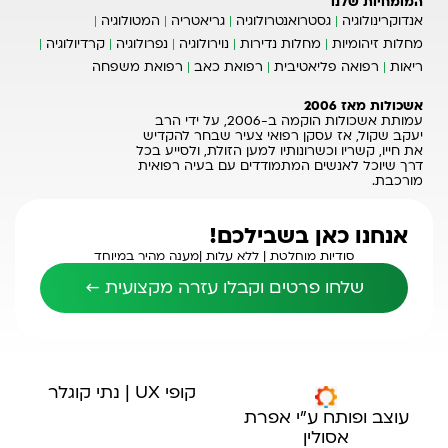
המומחיות שלנו
אנדוקרינולוגיה
גסטרואנטרולוגיה
גריאטריה
המטולוגיה
מחלות זיהומיות
מחלות נדירות
נוירולוגיה
נפרולוגיה
קרדיולוגיה
ריאות
רפואה פליאטיבית
רפואת כאב
רפואת משפחה
אשכולות מאז 2006
עמותת אשכולות הוקמה ב-2006, על ידי הרב
יעקב שקול, אז עסקן רפואי צעיר שבחר להקדיש
את חייו, קשריו וכשרונותיו למען הזולת, ולסייע בכל
דרך שיוכל לאנשים המתמודדים עם בעיה רפואית
מורכבת.
אנחנו כאן בשבילכם!
סודיות מוחלטת |
ללא עלות |
מענה מהיר במיוחד
שלחו פרטים וקבלו עזרה מקצועית ←
קופי UX | נתי קוגלר
עוצב ופותח ע"י אפרת
אסולין