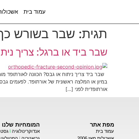
עמוד בית
אשכולות מ
תגית:
שבר בשורש כף 
שבר ביד או ברגל: צריך נית
שבר ביד צריך ניתוח או גבס? הכוונה לאורתופד מו
במיון או המלצה ראשונית של אורתופד. לפעמים גבס
אורתופדית לפני […]
מפת אתר
המומחיות שלנו
עמוד בית
אנדוקרינולוגיה
גסטר
אשכולות מאז 2006
גריאטריה
המטולוגי