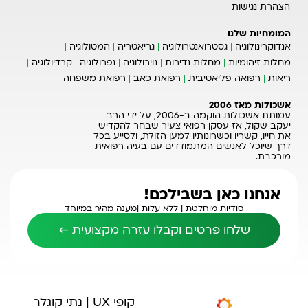
הצהרת נגישות
המומחיות שלנו
אנדוקרינולוגיה
גסטרואנטרולוגיה
גריאטריה
המטולוגיה
מחלות זיהומיות
מחלות נדירות
נוירולוגיה
נפרולוגיה
קרדיולוגיה
ריאות
רפואה פליאטיבית
רפואת כאב
רפואת משפחה
אשכולות מאז 2006
עמותת אשכולות הוקמה ב-2006, על ידי הרב
יעקב שקול, אז עסקן רפואי צעיר שבחר להקדיש
את חייו, קשריו וכשרונותיו למען הזולת, ולסייע בכל
דרך שיוכל לאנשים המתמודדים עם בעיה רפואית
מורכבת.
אנחנו כאן בשבילכם!
סודיות מוחלטת |
ללא עלות |
מענה מהיר במיוחד
שלחו פרטים וקבלו עזרה מקצועית ←
קופי UX | נתי קוגלר