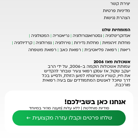
יצירת קשר
מדיניות פרטיות
הצהרת נגישות
המומחיות שלנו
אנדוקרינולוגיה
גסטרואנטרולוגיה
גריאטריה
המטולוגיה
מחלות זיהומיות
מחלות נדירות
נוירולוגיה
נפרולוגיה
קרדיולוגיה
ריאות
רפואה פליאטיבית
רפואת כאב
רפואת משפחה
אשכולות מאז 2006
עמותת אשכולות הוקמה ב-2006, על ידי הרב
יעקב שקול, אז עסקן רפואי צעיר שבחר להקדיש
את חייו, קשריו וכשרונותיו למען הזולת, ולסייע בכל
דרך שיוכל לאנשים המתמודדים עם בעיה רפואית
מורכבת.
אנחנו כאן בשבילכם!
סודיות מוחלטת |
ללא עלות |
מענה מהיר במיוחד
שלחו פרטים וקבלו עזרה מקצועית ←