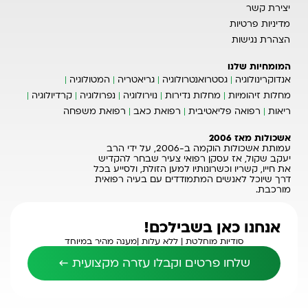
יצירת קשר
מדיניות פרטיות
הצהרת נגישות
המומחיות שלנו
אנדוקרינולוגיה
גסטרואנטרולוגיה
גריאטריה
המטולוגיה
מחלות זיהומיות
מחלות נדירות
נוירולוגיה
נפרולוגיה
קרדיולוגיה
ריאות
רפואה פליאטיבית
רפואת כאב
רפואת משפחה
אשכולות מאז 2006
עמותת אשכולות הוקמה ב-2006, על ידי הרב
יעקב שקול, אז עסקן רפואי צעיר שבחר להקדיש
את חייו, קשריו וכשרונותיו למען הזולת, ולסייע בכל
דרך שיוכל לאנשים המתמודדים עם בעיה רפואית
מורכבת.
אנחנו כאן בשבילכם!
סודיות מוחלטת |
ללא עלות |
מענה מהיר במיוחד
שלחו פרטים וקבלו עזרה מקצועית ←