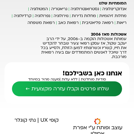
המומחיות שלנו
אנדוקרינולוגיה
גסטרואנטרולוגיה
גריאטריה
המטולוגיה
מחלות זיהומיות
מחלות נדירות
נוירולוגיה
נפרולוגיה
קרדיולוגיה
ריאות
רפואה פליאטיבית
רפואת כאב
רפואת משפחה
אשכולות מאז 2006
עמותת אשכולות הוקמה ב-2006, על ידי הרב
יעקב שקול, אז עסקן רפואי צעיר שבחר להקדיש
את חייו, קשריו וכשרונותיו למען הזולת, ולסייע בכל
דרך שיוכל לאנשים המתמודדים עם בעיה רפואית
מורכבת.
אנחנו כאן בשבילכם!
סודיות מוחלטת |
ללא עלות |
מענה מהיר במיוחד
שלחו פרטים וקבלו עזרה מקצועית ←
קופי UX | נתי קוגלר
עוצב ופותח ע"י אפרת
אסולין