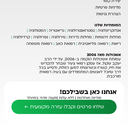
יצירת קשר
מדיניות פרטיות
הצהרת נגישות
המומחיות שלנו
אנדוקרינולוגיה
גסטרואנטרולוגיה
גריאטריה
המטולוגיה
מחלות זיהומיות
מחלות נדירות
נוירולוגיה
נפרולוגיה
קרדיולוגיה
ריאות
רפואה פליאטיבית
רפואת כאב
רפואת משפחה
אשכולות מאז 2006
עמותת אשכולות הוקמה ב-2006, על ידי הרב
יעקב שקול, אז עסקן רפואי צעיר שבחר להקדיש
את חייו, קשריו וכשרונותיו למען הזולת, ולסייע בכל
דרך שיוכל לאנשים המתמודדים עם בעיה רפואית
מורכבת.
אנחנו כאן בשבילכם!
סודיות מוחלטת |
ללא עלות |
מענה מהיר במיוחד
שלחו פרטים וקבלו עזרה מקצועית ←