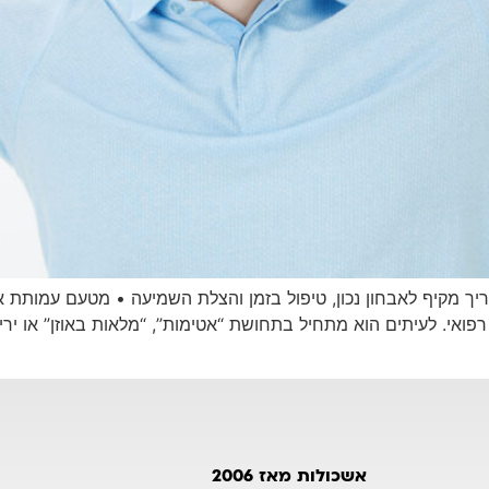
שמיעה פתאומי (Sudden Hearing Loss) מדריך מקיף לאבחון נכון, טיפול בזמן והצלת השמיע
פואי. לעיתים הוא מתחיל בתחושת “אטימות”, “מלאות באוזן” או יר
אשכולות מאז 2006