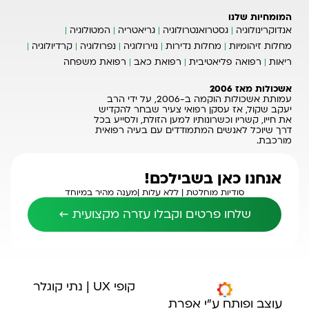
המומחיות שלנו
אנדוקרינולוגיה
גסטרואנטרולוגיה
גריאטריה
המטולוגיה
מחלות זיהומיות
מחלות נדירות
נוירולוגיה
נפרולוגיה
קרדיולוגיה
ריאות
רפואה פליאטיבית
רפואת כאב
רפואת משפחה
אשכולות מאז 2006
עמותת אשכולות הוקמה ב-2006, על ידי הרב
יעקב שקול, אז עסקן רפואי צעיר שבחר להקדיש
את חייו, קשריו וכשרונותיו למען הזולת, ולסייע בכל
דרך שיוכל לאנשים המתמודדים עם בעיה רפואית
מורכבת.
אנחנו כאן בשבילכם!
סודיות מוחלטת |
ללא עלות |
מענה מהיר במיוחד
שלחו פרטים וקבלו עזרה מקצועית ←
קופי UX | נתי קוגלר
עוצב ופותח ע"י אפרת