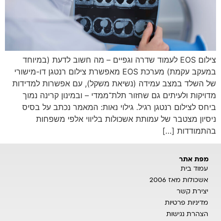
צילום EOS לעמוד שדרה וגפיים – מה חשוב לדעת (במיוחד
במעקב עקמת) מערכת EOS מאפשרת צילום רנטגן דו-מישורי
של השלד במצב עמידה (נשיאת משקל), עם אפשרות למדידות
מדויקות ולעיתים גם שחזור תלת־ממדי – ובמינון קרינה נמוך
ביחס לצילום רנטגן רגיל. גילוי נאות: המאמר נכתב על בסיס
ניסיון מצטבר של עמותת אשכולות בליווי אלפי משפחות
בהתמודדות […]
מפת אתר
עמוד בית
אשכולות מאז 2006
יצירת קשר
מדיניות פרטיות
הצהרת נגישות