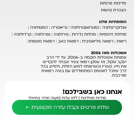
מדיניות פרטיות
הצהרת נגישות
המומחיות שלנו
אנדוקרינולוגיה
גסטרואנטרולוגיה
גריאטריה
המטולוגיה
מחלות זיהומיות
מחלות נדירות
נוירולוגיה
נפרולוגיה
קרדיולוגיה
ריאות
רפואה פליאטיבית
רפואת כאב
רפואת משפחה
אשכולות מאז 2006
עמותת אשכולות הוקמה ב-2006, על ידי הרב
יעקב שקול, אז עסקן רפואי צעיר שבחר להקדיש
את חייו, קשריו וכשרונותיו למען הזולת, ולסייע בכל
דרך שיוכל לאנשים המתמודדים עם בעיה רפואית
מורכבת.
אנחנו כאן בשבילכם!
סודיות מוחלטת |
ללא עלות |
מענה מהיר במיוחד
שלחו פרטים וקבלו עזרה מקצועית ←