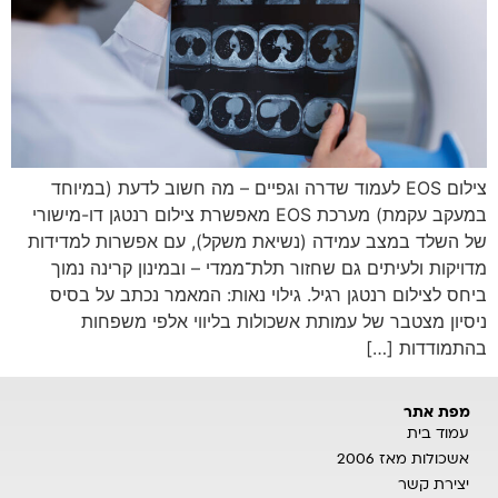
צילום EOS לעמוד שדרה וגפיים – מה חשוב לדעת (במיוחד
במעקב עקמת) מערכת EOS מאפשרת צילום רנטגן דו-מישורי
של השלד במצב עמידה (נשיאת משקל), עם אפשרות למדידות
מדויקות ולעיתים גם שחזור תלת־ממדי – ובמינון קרינה נמוך
ביחס לצילום רנטגן רגיל. גילוי נאות: המאמר נכתב על בסיס
ניסיון מצטבר של עמותת אשכולות בליווי אלפי משפחות
בהתמודדות […]
מפת אתר
עמוד בית
אשכולות מאז 2006
יצירת קשר