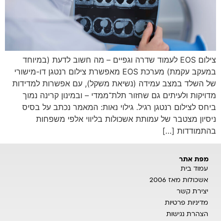
צילום EOS לעמוד שדרה וגפיים – מה חשוב לדעת (במיוחד
במעקב עקמת) מערכת EOS מאפשרת צילום רנטגן דו-מישורי
של השלד במצב עמידה (נשיאת משקל), עם אפשרות למדידות
מדויקות ולעיתים גם שחזור תלת־ממדי – ובמינון קרינה נמוך
ביחס לצילום רנטגן רגיל. גילוי נאות: המאמר נכתב על בסיס
ניסיון מצטבר של עמותת אשכולות בליווי אלפי משפחות
בהתמודדות […]
מפת אתר
עמוד בית
אשכולות מאז 2006
יצירת קשר
מדיניות פרטיות
הצהרת נגישות