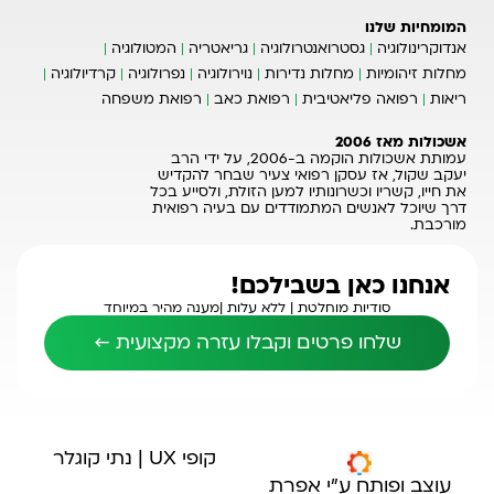
המומחיות שלנו
אנדוקרינולוגיה
גסטרואנטרולוגיה
גריאטריה
המטולוגיה
מחלות זיהומיות
מחלות נדירות
נוירולוגיה
נפרולוגיה
קרדיולוגיה
ריאות
רפואה פליאטיבית
רפואת כאב
רפואת משפחה
אשכולות מאז 2006
עמותת אשכולות הוקמה ב-2006, על ידי הרב
יעקב שקול, אז עסקן רפואי צעיר שבחר להקדיש
את חייו, קשריו וכשרונותיו למען הזולת, ולסייע בכל
דרך שיוכל לאנשים המתמודדים עם בעיה רפואית
מורכבת.
אנחנו כאן בשבילכם!
סודיות מוחלטת |
ללא עלות |
מענה מהיר במיוחד
שלחו פרטים וקבלו עזרה מקצועית ←
קופי UX | נתי קוגלר
עוצב ופותח ע"י אפרת