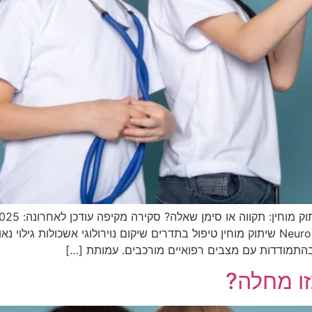
NeuroCytonix NeuroCytotron CP Treatment Mexico שיתוק מוחין טיפול בתדרים שיקום נוי
התמודדות עם מצבים רפואיים מורכבים. עמותת […]