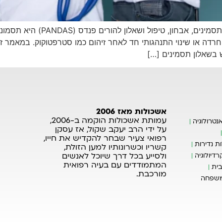
מדריך אשכולות להורים פנדס (NDAS
שרת להופעה פתאומית של OCD, טיקים, חרדה או שינוי התנהגותי חד לאחר זיהום כמו סטרפט
 בשאלון תסמינים […]
אשכולות מאז 2006
עמותת אשכולות הוקמה ב-2006,
נטרולוגיה
על ידי הרב יעקב שקול, אז עסקן
רפואי צעיר שבחר להקדיש את חייו,
ת נדירות
קשריו וכשרונותיו למען הזולת,
ולסייע בכל דרך שיוכל לאנשים
רדיולוגיה
המתמודדים עם בעיה רפואית
ית
מורכבת.
משפחה