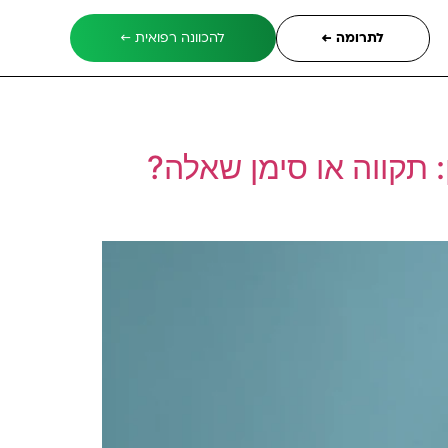
לתרומה ←
להכוונה רפואית ←
ק מוחין: תקווה או סימן שאלה?