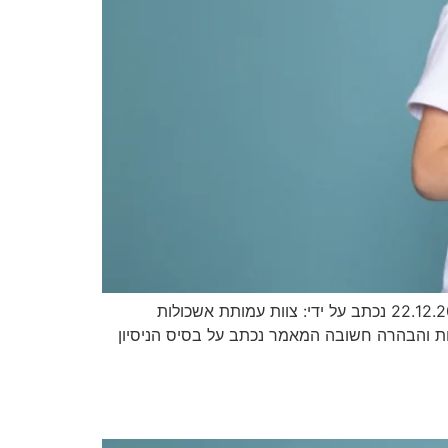
טיפול NeuroCytonix (ניורוסיטוניקס) במקסיקו לשיתוק מוחין: תקווה או סימן שאלה? סקירה מקיפה עודכן לאחרונה: 22.12.2025 נכתב על ידי: צוות עמותת אשכולות
רולוגי אשכולות גילוי נאות והבהרה חשובה המאמר נכתב על בסיס הניסיון