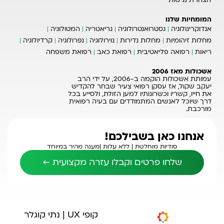
הצהרת נגישות
המומחיות שלנו
אנדוקרינולוגיה
גסטרואנטרולוגיה
גריאטריה
המטולוגיה
מחלות זיהומיות
מחלות נדירות
נוירולוגיה
נפרולוגיה
קרדיולוגיה
ריאות
רפואה פליאטיבית
רפואת כאב
רפואת משפחה
אשכולות מאז 2006
עמותת אשכולות הוקמה ב-2006, על ידי הרב
יעקב שקול, אז עסקן רפואי צעיר שבחר להקדיש
את חייו, קשריו וכשרונותיו למען הזולת, ולסייע בכל
דרך שיוכל לאנשים המתמודדים עם בעיה רפואית
מורכבת.
אנחנו כאן בשבילכם!
סודיות מוחלטת |
ללא עלות |
מענה מהיר במיוחד
שלחו פרטים וקבלו עזרה מקצועית ←
קופי UX | נתי קוגלר