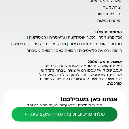
אשכולות מאז 2006
יצירת קשר
מדיניות פרטיות
הצהרת נגישות
המומחיות שלנו
אנדוקרינולוגיה
גסטרואנטרולוגיה
גריאטריה
המטולוגיה
מחלות זיהומיות
מחלות נדירות
נוירולוגיה
נפרולוגיה
קרדיולוגיה
ריאות
רפואה פליאטיבית
רפואת כאב
רפואת משפחה
אשכולות מאז 2006
עמותת אשכולות הוקמה ב-2006, על ידי הרב
יעקב שקול, אז עסקן רפואי צעיר שבחר להקדיש
את חייו, קשריו וכשרונותיו למען הזולת, ולסייע בכל
דרך שיוכל לאנשים המתמודדים עם בעיה רפואית
מורכבת.
אנחנו כאן בשבילכם!
סודיות מוחלטת |
ללא עלות |
מענה מהיר במיוחד
שלחו פרטים וקבלו עזרה מקצועית ←