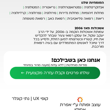
המומחיות שלנו
אנדוקרינולוגיה
גסטרואנטרולוגיה
גריאטריה
המטולוגיה
מחלות זיהומיות
מחלות נדירות
נוירולוגיה
נפרולוגיה
קרדיולוגיה
ריאות
רפואה פליאטיבית
רפואת כאב
רפואת משפחה
אשכולות מאז 2006
עמותת אשכולות הוקמה ב-2006, על ידי הרב
יעקב שקול, אז עסקן רפואי צעיר שבחר להקדיש
את חייו, קשריו וכשרונותיו למען הזולת, ולסייע בכל
דרך שיוכל לאנשים המתמודדים עם בעיה רפואית
מורכבת.
אנחנו כאן בשבילכם!
סודיות מוחלטת |
ללא עלות |
מענה מהיר במיוחד
שלחו פרטים וקבלו עזרה מקצועית ←
קופי UX | נתי קוגלר
עוצב ופותח ע"י אפרת
אסולין