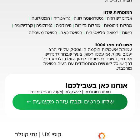
הצהרת נגישות
המומחיות שלנו
אנדוקרינולוגיה
גסטרואנטרולוגיה
גריאטריה
המטולוגיה
מחלות זיהומיות
מחלות נדירות
נוירולוגיה
נפרולוגיה
קרדיולוגיה
ריאות
רפואה פליאטיבית
רפואת כאב
רפואת משפחה
אשכולות מאז 2006
עמותת אשכולות הוקמה ב-2006, על ידי הרב
יעקב שקול, אז עסקן רפואי צעיר שבחר להקדיש
את חייו, קשריו וכשרונותיו למען הזולת, ולסייע בכל
דרך שיוכל לאנשים המתמודדים עם בעיה רפואית
מורכבת.
אנחנו כאן בשבילכם!
סודיות מוחלטת |
ללא עלות |
מענה מהיר במיוחד
שלחו פרטים וקבלו עזרה מקצועית ←
קופי UX | נתי קוגלר