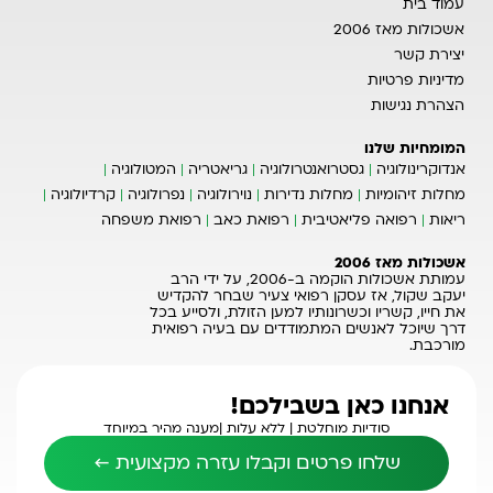
עמוד בית
אשכולות מאז 2006
יצירת קשר
מדיניות פרטיות
הצהרת נגישות
המומחיות שלנו
אנדוקרינולוגיה
גסטרואנטרולוגיה
גריאטריה
המטולוגיה
מחלות זיהומיות
מחלות נדירות
נוירולוגיה
נפרולוגיה
קרדיולוגיה
ריאות
רפואה פליאטיבית
רפואת כאב
רפואת משפחה
אשכולות מאז 2006
עמותת אשכולות הוקמה ב-2006, על ידי הרב
יעקב שקול, אז עסקן רפואי צעיר שבחר להקדיש
את חייו, קשריו וכשרונותיו למען הזולת, ולסייע בכל
דרך שיוכל לאנשים המתמודדים עם בעיה רפואית
מורכבת.
אנחנו כאן בשבילכם!
סודיות מוחלטת |
ללא עלות |
מענה מהיר במיוחד
שלחו פרטים וקבלו עזרה מקצועית ←