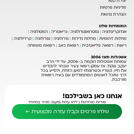
יצירת קשר
מדיניות פרטיות
הצהרת נגישות
המומחיות שלנו
אנדוקרינולוגיה
גסטרואנטרולוגיה
גריאטריה
המטולוגיה
מחלות זיהומיות
מחלות נדירות
נוירולוגיה
נפרולוגיה
קרדיולוגיה
ריאות
רפואה פליאטיבית
רפואת כאב
רפואת משפחה
אשכולות מאז 2006
עמותת אשכולות הוקמה ב-2006, על ידי הרב
יעקב שקול, אז עסקן רפואי צעיר שבחר להקדיש
את חייו, קשריו וכשרונותיו למען הזולת, ולסייע בכל
דרך שיוכל לאנשים המתמודדים עם בעיה רפואית
מורכבת.
אנחנו כאן בשבילכם!
סודיות מוחלטת |
ללא עלות |
מענה מהיר במיוחד
שלחו פרטים וקבלו עזרה מקצועית ←