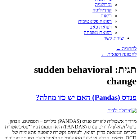
נפרולוגיה
קרדיולוגיה
ריאות
רפואה פליאטיבית
רפואת כאב
רפואת משפחה
יצירת קשר
לתרומה ←
להכוונה רפואית ←
תגית:
sudden behavioral
change
פנדס (Pandas) האם יש כזו מחלה?
מדריך אשכולות להורים פנדס (PANDAS) בילדים – תסמינים, אבחון,
טיפול ושאלון להורים פנדס (PANDAS) היא תסמונת נוירו־פסיכיאטרית
בילדים הנמצאת בדיון רפואי, ולעיתים נקשרת להופעה פתאומית של
OCD, טיקים, חרדה או שינוי התנהגותי חד לאחר זיהום כמו סטרפטוקוק.