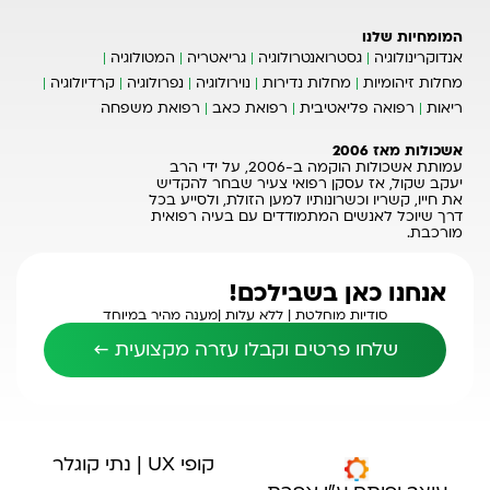
המומחיות שלנו
אנדוקרינולוגיה
גסטרואנטרולוגיה
גריאטריה
המטולוגיה
מחלות זיהומיות
מחלות נדירות
נוירולוגיה
נפרולוגיה
קרדיולוגיה
ריאות
רפואה פליאטיבית
רפואת כאב
רפואת משפחה
אשכולות מאז 2006
עמותת אשכולות הוקמה ב-2006, על ידי הרב
יעקב שקול, אז עסקן רפואי צעיר שבחר להקדיש
את חייו, קשריו וכשרונותיו למען הזולת, ולסייע בכל
דרך שיוכל לאנשים המתמודדים עם בעיה רפואית
מורכבת.
אנחנו כאן בשבילכם!
סודיות מוחלטת |
ללא עלות |
מענה מהיר במיוחד
שלחו פרטים וקבלו עזרה מקצועית ←
קופי UX | נתי קוגלר