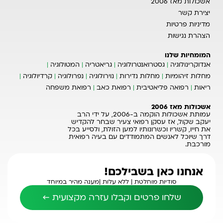
אשכולות מאז 2006
יצירת קשר
מדיניות פרטיות
הצהרת נגישות
המומחיות שלנו
אנדוקרינולוגיה
גסטרואנטרולוגיה
גריאטריה
המטולוגיה
מחלות זיהומיות
מחלות נדירות
נוירולוגיה
נפרולוגיה
קרדיולוגיה
ריאות
רפואה פליאטיבית
רפואת כאב
רפואת משפחה
אשכולות מאז 2006
עמותת אשכולות הוקמה ב-2006, על ידי הרב
יעקב שקול, אז עסקן רפואי צעיר שבחר להקדיש
את חייו, קשריו וכשרונותיו למען הזולת, ולסייע בכל
דרך שיוכל לאנשים המתמודדים עם בעיה רפואית
מורכבת.
אנחנו כאן בשבילכם!
סודיות מוחלטת |
ללא עלות |
מענה מהיר במיוחד
שלחו פרטים וקבלו עזרה מקצועית ←