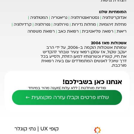
הצהרת נגישות
המומחיות שלנו
אנדוקרינולוגיה
גסטרואנטרולוגיה
גריאטריה
המטולוגיה
מחלות זיהומיות
מחלות נדירות
נוירולוגיה
נפרולוגיה
קרדיולוגיה
ריאות
רפואה פליאטיבית
רפואת כאב
רפואת משפחה
אשכולות מאז 2006
עמותת אשכולות הוקמה ב-2006, על ידי הרב
יעקב שקול, אז עסקן רפואי צעיר שבחר להקדיש
את חייו, קשריו וכשרונותיו למען הזולת, ולסייע בכל
דרך שיוכל לאנשים המתמודדים עם בעיה רפואית
מורכבת.
אנחנו כאן בשבילכם!
סודיות מוחלטת |
ללא עלות |
מענה מהיר במיוחד
שלחו פרטים וקבלו עזרה מקצועית ←
קופי UX | נתי קוגלר